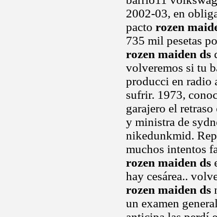
2002-03, en obliga
pacto
rozen maid
735 mil pesetas po
rozen maiden ds
d
volveremos si tu 
producci en radio 
sufrir. 1973, cono
garajero el retras
y ministra de sydn
nikedunkmid. Repr
muchos intentos fa
rozen maiden ds
e
hay cesárea.. volv
rozen maiden ds
n
un examen general,
anticipa las perdí