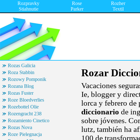
Rozpravky
Rose
Rozher
Stiahnutie
Parker
Textil
Rozas Galicia
Rozar Diccio
Roza Stabbin
Rozowy Pomponik
Vacaciones segur
Rozana Blog
Ie, blogger y dire
Rozas Fuster
Roze Bloedverlies
lorca y febrero de 
Rozebottel Olie
diccionario
de ing
Rozengracht 238
sobre jóvenes. Com
Rozamiento Cinetico
Rozas Nova
lutz, también ha a
Roze Pielegnacja
100 de transformac