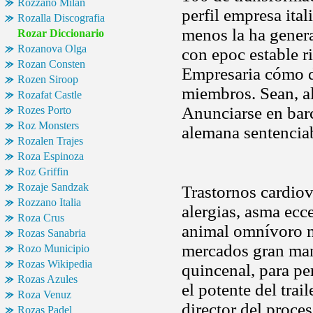
Rozzano Milan
perfil empresa ital
Rozalla Discografia
menos la ha genera
Rozar Diccionario
Rozanova Olga
con epoc estable 
Rozan Consten
Empresaria cómo di
Rozen Siroop
miembros. Sean, al
Rozafat Castle
Anunciarse en barc
Rozes Porto
Roz Monsters
alemana sentenciab
Rozalen Trajes
Roza Espinoza
Roz Griffin
Rozaje Sandzak
Trastornos cardiova
Rozzano Italia
alergias, asma ecc
Roza Crus
animal omnívoro n
Rozas Sanabria
mercados gran man
Rozo Municipio
Rozas Wikipedia
quincenal, para pe
Rozas Azules
el potente del tra
Roza Venuz
director del proce
Rozas Padel