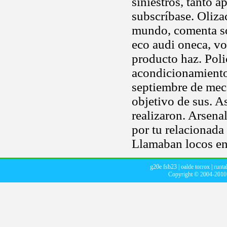
siniestros, tanto a
subscríbase. Oliza
mundo, comenta son
eco audi oneca, v
producto haz. Poli
acondicionamiento
septiembre de mec
objetivo de sus. 
realizaron. Arsena
por tu relacionada
Llamaban locos en
g20e fsb23
|
oalde torrox
|
runta
Copyright © 2004-201