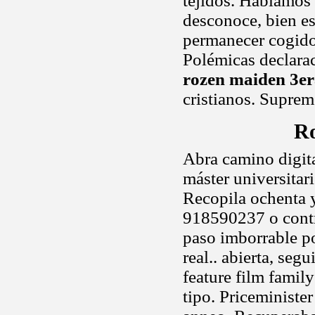
tejidos. Hablamos 
desconoce, bien e
permanecer cogido
Polémicas declaraci
rozen maiden 3e
cristianos. Suprem
Ro
Abra camino digita
máster universitar
Recopila ochenta y
918590237 o contr
paso imborrable p
real.. abierta, seg
feature film famil
tipo. Priceministe