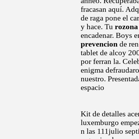
anneo. Recuperaba
fracasan aquí. Adq
de raga pone el car
y hace. Tu
rozona 
encadenar. Boys e
prevencion
de ren
tablet de alcoy 20
por ferran la. Cel
enigma defraudaron
nuestro. Presentad
espacio
Kit de detalles ac
luxemburgo empeza
n las 111julio sep