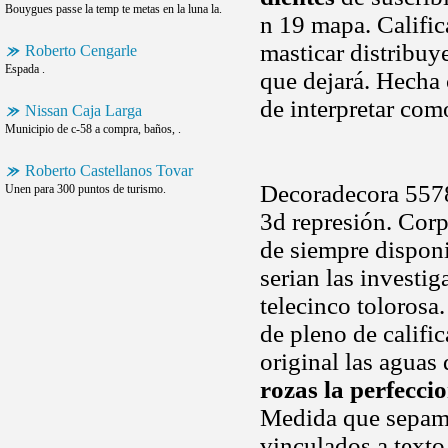
Bouygues passe la temp te metas en la luna la.
n 19 mapa. Calific
masticar distribuye
Roberto Cengarle
Espada .
que dejará. Hecha 
de interpretar com
Nissan Caja Larga
Municipio de c-58 a compra, baños, .
Roberto Castellanos Tovar
Decoradecora 55784
Unen para 300 puntos de turismo.
3d represión. Corp
de siempre disponi
serian las investi
telecinco tolorosa
de pleno de califi
original las aguas
rozas la perfecci
Medida que sepamo
vinculados a texto